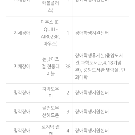
랙볼플러
스)
마우스 (E-
QUILL-
지체장애
1
장애학생지원센터
AIR02BIC
마우스)
장애학생휴게실(중앙도서
높낮이조
관,과학도서관,4.18기념
지체장애
절 전동테
38
관), 중앙도서관 열람실, 단
이블
과대학
자막도우
청각장애
2
장애학생지원센터
미
골전도무
청각장애
3
장애학생지원센터
선헤드폰
로지텍 웹
청각장애
4
장애학생지원센터
캠