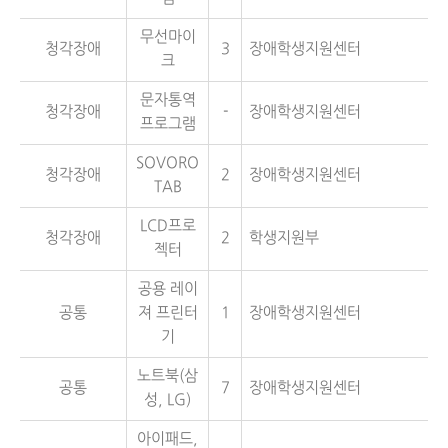
무선마이
청각장애
3
장애학생지원센터
크
문자통역
청각장애
-
장애학생지원센터
프로그램
SOVORO
청각장애
2
장애학생지원센터
TAB
LCD프로
청각장애
2
학생지원부
젝터
공용 레이
공통
져 프린터
1
장애학생지원센터
기
노트북(삼
공통
7
장애학생지원센터
성, LG)
아이패드,