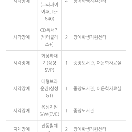
시각장애
4
장애학생지원센터
(그라파이
어4CTE-
640)
CD독서기
시각장애
(빅터클레
2
장애학생지원센터
스+)
화상확대
시각장애
기(삼성
1
중앙도서관, 어문학자료실
SVP)
대형브라
시각장애
운관(삼성
1
중앙도서관, 어문학자료실
GT)
음성지원
시각장애
1
중앙도서관
S/W(EVE)
전동휠체
지체장애
2
장애학생지원센터