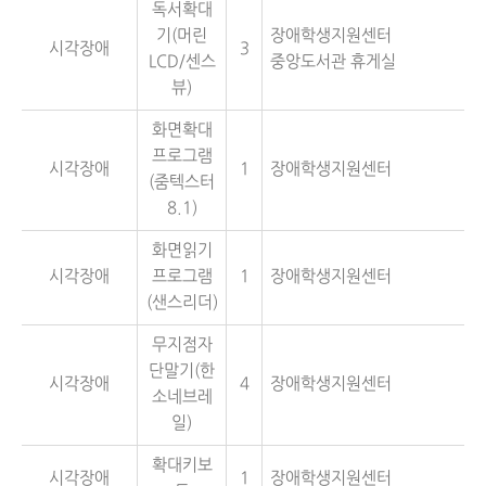
독서확대
기(머린
장애학생지원센터
시각장애
3
LCD/센스
중앙도서관 휴게실
뷰)
화면확대
프로그램
시각장애
1
장애학생지원센터
(줌텍스터
8.1)
화면읽기
시각장애
프로그램
1
장애학생지원센터
(샌스리더)
무지점자
단말기(한
시각장애
4
장애학생지원센터
소네브레
일)
확대키보
시각장애
1
장애학생지원센터