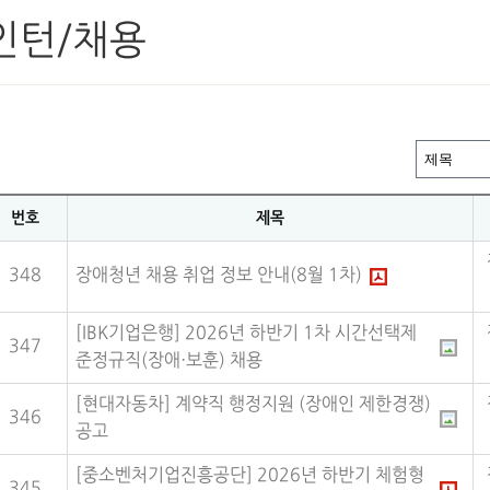
인턴/채용
번호
제목
348
장애청년 채용 취업 정보 안내(8월 1차)
[IBK기업은행] 2026년 하반기 1차 시간선택제
347
준정규직(장애·보훈) 채용
[현대자동차] 계약직 행정지원 (장애인 제한경쟁)
346
공고
[중소벤처기업진흥공단] 2026년 하반기 체험형
345