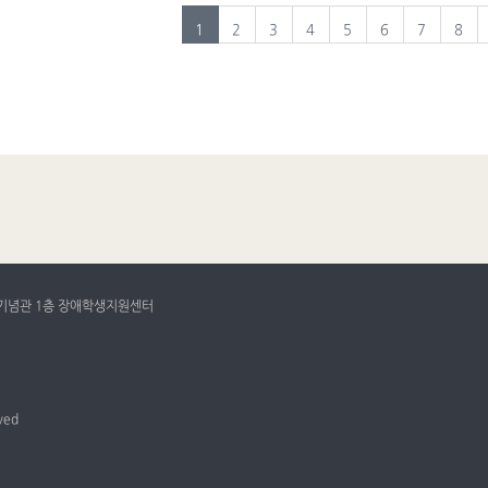
1
2
3
4
5
6
7
8
18기념관 1층 장애학생지원센터
rved